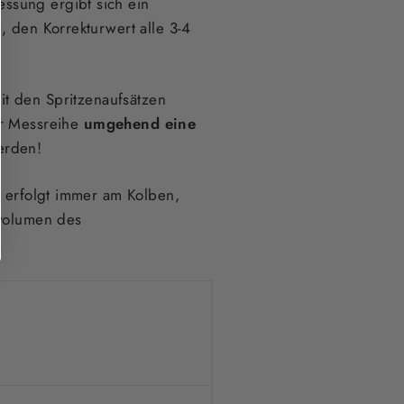
ssung ergibt sich ein
, den Korrekturwert alle 3-4
t den Spritzenaufsätzen
r Messreihe
umgehend eine
erden!
n erfolgt immer am Kolben,
tvolumen des