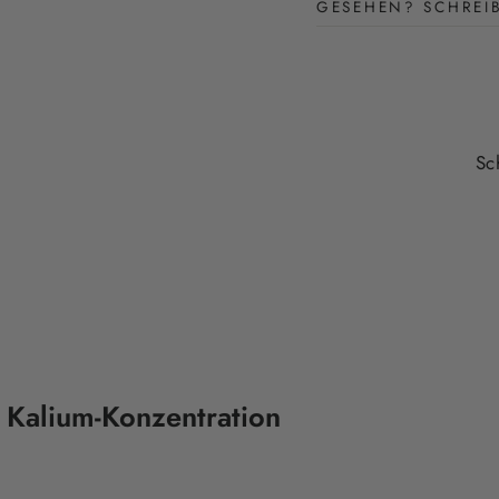
GESEHEN? SCHREI
Sc
 Kalium
-
Konzentration