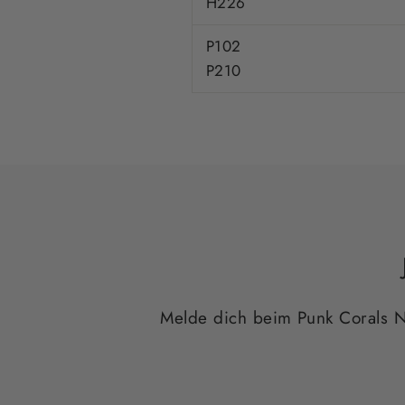
H226
P102
P210
Melde dich beim Punk Corals Ne
E-
ABONNIEREN
MAIL
EINTRAGEN