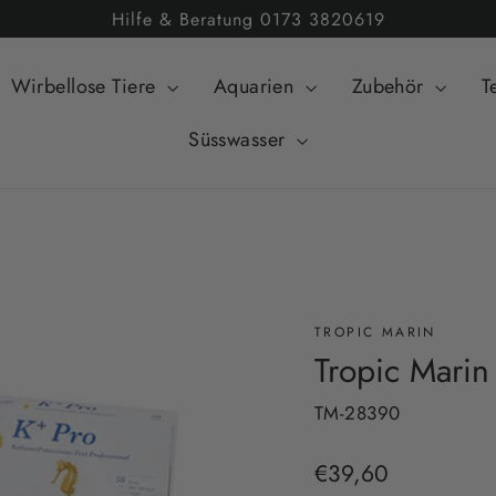
Hilfe & Beratung 0173 3820619
Wirbellose Tiere
Aquarien
Zubehör
T
Süsswasser
TROPIC MARIN
Tropic Marin
TM-28390
Normaler
€39,60