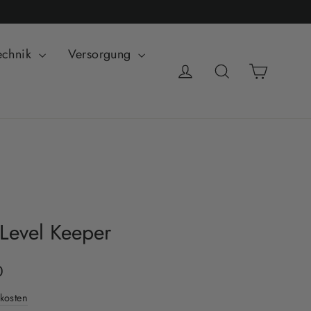
echnik
Versorgung
Einkauf
Einloggen
Suche
 Level Keeper
eis
0
kosten