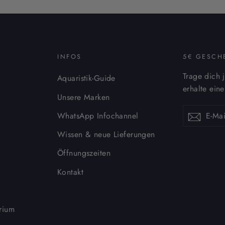
INFOS
5€ GESCH
Trage dich 
Aquaristik-Guide
erhalte ein
Unsere Marken
E-
Abonnieren
Abonn
WhatsApp Infochannel
Mail
eintragen
Wissen & neue Lieferungen
Öffnungszeiten
Kontakt
rium