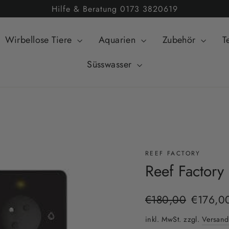
Hilfe & Beratung 0173 3820619
Wirbellose Tiere
Aquarien
Zubehör
T
Süsswasser
REEF FACTORY
Reef Factory
Normaler
Sonderpr
€180,00
€176,0
Preis
inkl. MwSt. zzgl.
Versand