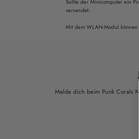
Sollte der Minicomputer ein Pr
versendet.
Mit dem WLAN-Modul können s
Melde dich beim Punk Corals Ne
E-
ABONNIEREN
MAIL
EINTRAGEN