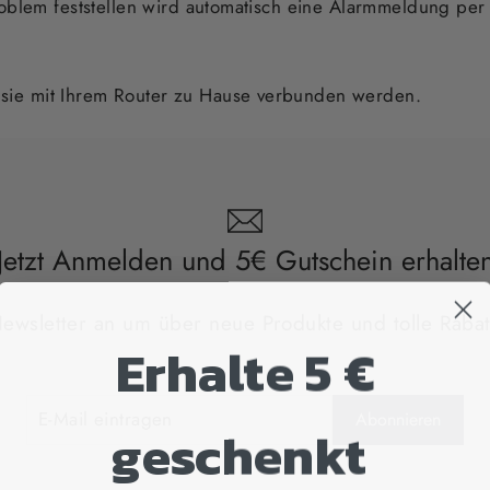
oblem feststellen wird automatisch eine Alarmmeldung per 
ie mit Ihrem Router zu Hause verbunden werden.
Jetzt Anmelden und 5€ Gutschein erhalte
wsletter an um über neue Produkte und tolle Rabat
Erhalte 5 €
Abonnieren
geschenkt