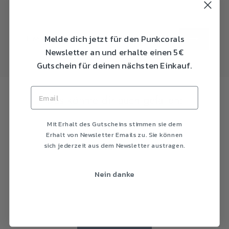
E-
ABONNIEREN
MAIL
Melde dich jetzt für den Punkcorals
EINTRAGEN
Newsletter an und erhalte einen 5€
Gutschein für deinen nächsten Einkauf.
Das könnte dir auch gefallen:
Mit Erhalt des Gutscheins stimmen sie dem
Erhalt von Newsletter Emails zu. Sie können
sich jederzeit aus dem Newsletter austragen.
Nein danke