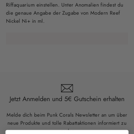
Riffaquarium einstellen. Unter Anomalien findest du
die genaue Angabe der Zugabe von Modern Reef
Nickel Ni+ in ml.
Jetzt Anmelden und 5€ Gutschein erhalten
Melde dich beim Punk Corals Newsletter an um über
neue Produkte und tolle Rabattaktionen informiert zu
werden.