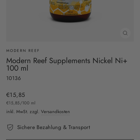
Schließ
(Esc)
MODERN REEF
Modern Reef Supplements Nickel Ni+
100 ml
10136
Normaler
€15,85
Preis
€15,85
/
100 ml
inkl. MwSt. zzgl.
Versandkosten
Sichere Bezahlung & Transport