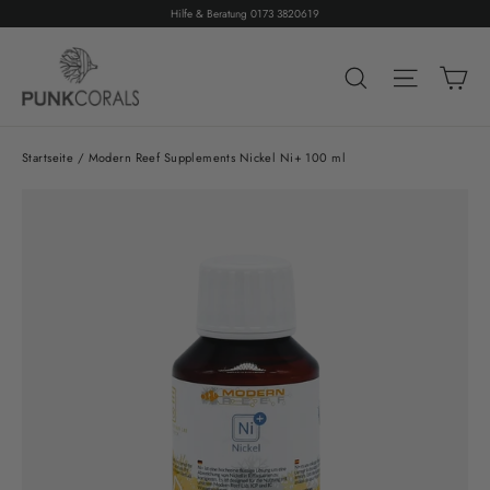
Direkt
Hilfe & Beratung 0173 3820619
zum
Ei
Inhalt
Suche
Seitenn
Startseite
/
Modern Reef Supplements Nickel Ni+ 100 ml