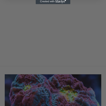
Modern Reef Supplements Nickel
Ni+ 100 ml
MODERN REEF
€15,85
€15,85/100 ml