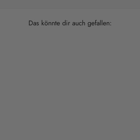
Das könnte dir auch gefallen:
Spare €5,00
DCP 8000 Rückförderpumpe
JEBAO / JECOD