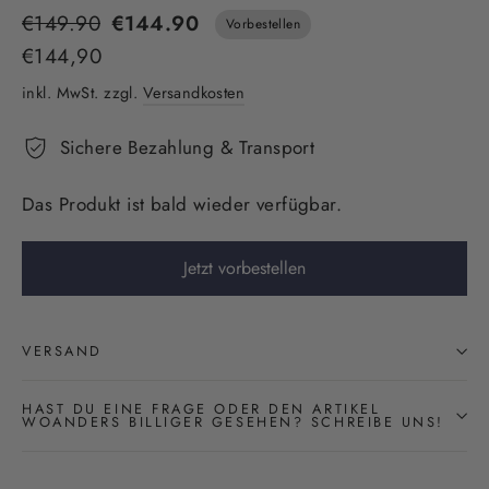
Normaler
€149.90
€144.90
Vorbestellen
Preis
Sonderpreis
€144,90
inkl. MwSt. zzgl.
Versandkosten
Sichere Bezahlung & Transport
Das Produkt ist bald wieder verfügbar.
Jetzt vorbestellen
VERSAND
HAST DU EINE FRAGE ODER DEN ARTIKEL
WOANDERS BILLIGER GESEHEN? SCHREIBE UNS!