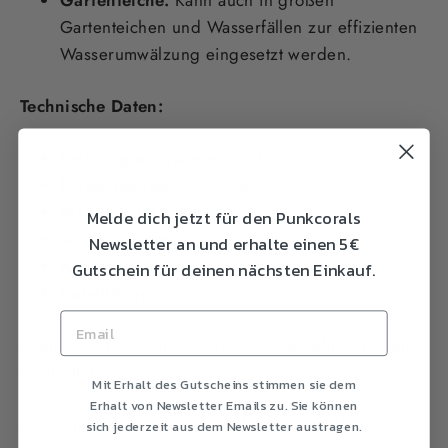
Gartenteichen und Wasserfällen zur effizienten
Wasserumwälzung eingesetzt werden.
Technische Daten:
Leistungsaufnahme:
65 Watt
Fördermenge:
8000 l/h
Max. Förderhöhe:
4,5 Meter
Melde dich jetzt für den Punkcorals
Abmessungen:
22 x 12 x 15 cm
Newsletter an und erhalte einen 5€
Anschluss:
220-240V, 50Hz
Gutschein für deinen nächsten Einkauf.
Kabellänge:
2,5 Meter
- Pumpe mit passendem Netzteil, Anschlußkabel und
Controller,
Mit Erhalt des Gutscheins stimmen sie dem
Erhalt von Newsletter Emails zu. Sie können
- Bedienungsanleitung in englischer Sprache
sich jederzeit aus dem Newsletter austragen.