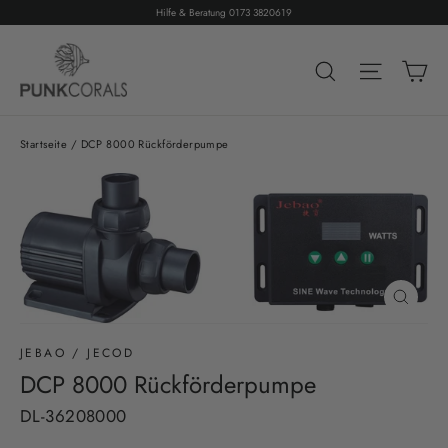
Direkt
Hilfe & Beratung 0173 3820619
zum
Ei
Inhalt
Suche
Seitenn
Startseite
/
DCP 8000 Rückförderpumpe
Schließ
(Esc)
JEBAO / JECOD
DCP 8000 Rückförderpumpe
DL-36208000