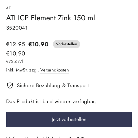
ATI
ATI ICP Element Zink 150 ml
3520041
Normaler
€12.95
€10.90
Vorbestellen
Preis
Sonderpreis
€10,90
€72,67
/
l
inkl. MwSt. zzgl.
Versandkosten
Sichere Bezahlung & Transport
Das Produkt ist bald wieder verfügbar.
Jetzt vorbestellen