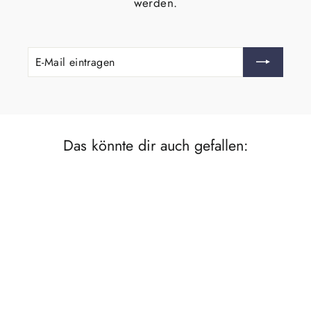
werden.
E-
ABONNIEREN
MAIL
EINTRAGEN
Das könnte dir auch gefallen:
Spare €2,05