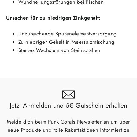
Wundheilungsstörungen bei Fischen
Ursachen für zu niedrigen Zinkgehalt:
Melde dich jetzt für den Punkcorals
Newsletter an und erhalte einen 5€
Unzureichende Spurenelementversorgung
Gutschein für deinen nächsten Einkauf.
Zu niedriger Gehalt in Meersalzmischung
Starkes Wachstum von Steinkorallen
Mit Erhalt des Gutscheins stimmen sie dem
Erhalt von Newsletter Emails zu. Sie können
sich jederzeit aus dem Newsletter austragen.
Nein danke
Jetzt Anmelden und 5€ Gutschein erhalten
Melde dich beim Punk Corals Newsletter an um über
neue Produkte und tolle Rabattaktionen informiert zu