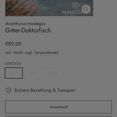
Schließen
(Esc)
Acanthurus triostegus
Gitter-Doktorfisch
Normaler
€89,00
Preis
inkl. MwSt. zzgl.
Versandkosten
GRÖSSE
Klein
Mittel
Groß
Sichere Bezahlung & Transport
Ausverkauft